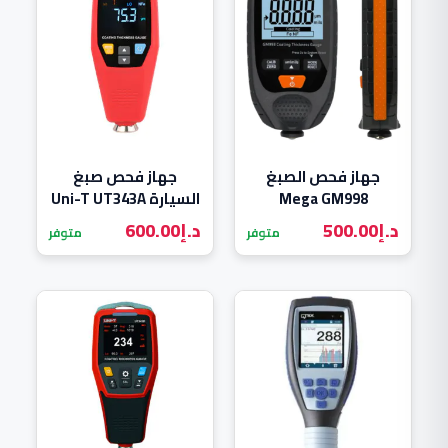
جهاز فحص الصبغ
جهاز فحص صبغ
Mega GM998
السيارة Uni-T UT343A
د.إ
500.00
د.إ
600.00
متوفر
متوفر