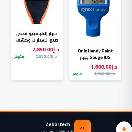
جهاز إلكوميتير فحص
صبغ السيارات وكشف
السمكرة Elcometer
د.إ
2,850.00
Qnix Handy Paint
311
د.إ
2,950.00
Gauge IUS جهاز
متوفر
هاندي كيونكس
د.إ
1,600.00
فحص الصبغ العشري
د.إ
1,800.00
متوفر
Zebartech
ZT
منصة شركة المهندس