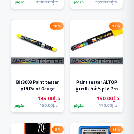
د.إ
1,200.00
د.إ
1,800.00
متوفر
متوفر
% 10
% 12
Bit3003 Paint tester
Paint tester ALTOP
Pro قلم كشف الصبغ
Paint Gauge قلم
المطور
كشف الصبغ الاوروبي
د.إ
150.00
د.إ
135.00
الرفيع
د.إ
170.00
د.إ
150.00
متوفر
متوفر
% 3
% 11