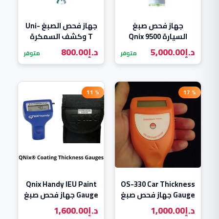
جهاز فحص صبغ
جهاز فحص الصبغ Uni-
السيارة Qnix 9500
T وكشف السمكرة
UT343D
د.إ
5,000.00
د.إ
800.00
متوفر
متوفر
% 11
% 17
Qnix Handy IEU Paint
OS-330 Car Thickness
Gauge جهاز فحص صبغ
Gauge جهاز فحص صبغ
السيارات زيبارتيك
السيارات هاندي
د.إ
1,000.00
د.إ
1,600.00
الاصلي
كيونكس المئوي