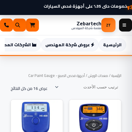
خطي
خصومات حتى 35% على أجهزة فحص السيارات
شواحن سيارات كهربائية 2025 وصلت — اطّلع الآن
لى
لمحتوى
Zebartech
ZT
منصة شركة المهندس
الرئيسية
عروض شركة المهندس
الشركات المصنع
تم
الرئيسية
/
معدات الورش
/ أجهزة فحص الصبغ - Car Paint Gauge
الفرز
حسب
الأحدث
عرض ⁦16⁩ من كل النتائج