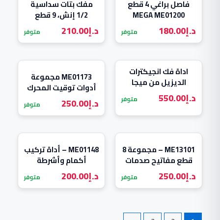
فاصل براغي 4 قطع
مفك بتات سداسية
MEGA ME01200
1/2 إنش، 9 قطع
ME13102C
د.إ
180.00
د.إ
210.00
متوفر
متوفر
اداة فك انجيكترات
ME01173 مجموعة
الديزيل من ميجا
أدوات توقيت المحرك
Mega
د.إ
550.00
لمجموعة VAG
متوفر
د.إ
250.00
متوفر
والبنزين والديزل
ME13101 – مجموعة 8
ME01148 – أداة تركيب
قطع مفاتيح صدمات
أكمام وأشرطة
بتات بترؤوس بحجم 1/2
المطاط للمحور
د.إ
250.00
د.إ
200.00
متوفر
متوفر
بوصة.
المفصلي مع أداة
القطع