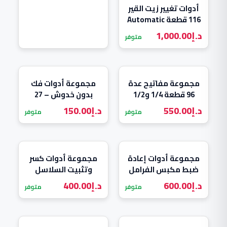
أدوات تغيير زيت القير
116 قطعة Automatic
Gearbox Joints
د.إ
1,000.00
متوفر
Transmission Oil
مجموعة مفاتيح عدة
مجموعة أدوات فك
96 قطعة 1/4 و1/2
بدون خدوش – 27
بوصة – ME13342
قطعة ( ME01727 )
د.إ
550.00
د.إ
150.00
متوفر
متوفر
مجموعة أدوات إعادة
مجموعة أدوات كسر
ضبط مكبس الفرامل
وتثبيت السلاسل
50 قطعة Mega
للدراجات النارية
د.إ
600.00
د.إ
400.00
متوفر
متوفر
MEN1420
ME01676B