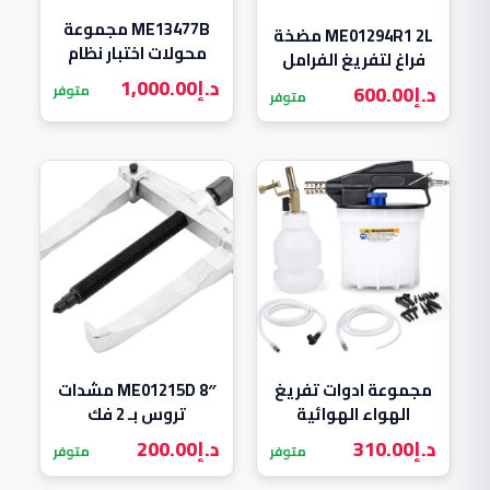
ME13477B مجموعة
ME01294R1 2L مضخة
محولات اختبار نظام
فراغ لتفريغ الفرامل
التكييف (آسيا وعامة)
ومجموعة استخراج
د.إ
1,000.00
د.إ
600.00
متوفر
متوفر
سائل الفرامل
مجموعة ادوات تفريغ
ME01215D 8″ مشدات
الهواء الهوائية
تروس بـ 2 فك
للاستخدام في
د.إ
310.00
د.إ
200.00
متوفر
متوفر
السيارات والشاحنات
ME01294R