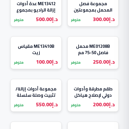
مجموعة فصل
ME13412 عدة أدوات
المحمل بمجموعتين
إزالة الراديو بمجموع
ME01209
46 قطعة من MEGA
د.إ
300.00
د.إ
500.00
متوفر
متوفر
ME01208B محمل
ME13410B مقياس
فاصل 50-75 مم
زيت
د.إ
250.00
د.إ
100.00
متوفر
متوفر
طقم مطرقة وأدوات
مجموعة أدوات إزالة/
دولي لإصلاح هياكل
تثبيت وصلة سلسلة
السيارات الثقيلة من
المحرك ومشدق
د.إ
200.00
د.إ
550.00
متوفر
متوفر
ميجا ME01202
سلسلة توقيت المحرك
لمرسيدس…