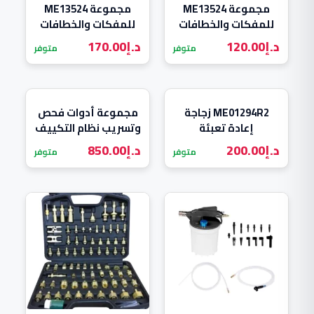
مجموعة ME13524
مجموعة ME13524
للمفكات والخطافات
للمفكات والخطافات
الدقيقة بـ 12 قطعة
الدقيقة بـ 12 قطعة
د.إ
120.00
د.إ
170.00
متوفر
متوفر
ME01294R2 زجاجة
مجموعة أدوات فحص
إعادة تعبئة
وتسريب نظام التكييف
أوتوماتيكية سعة 1
(ME13478)
د.إ
200.00
د.إ
850.00
متوفر
متوفر
لتر