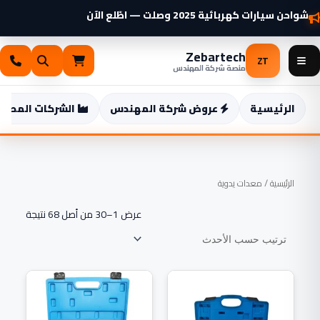
خطي
شواحن سيارات كهربائية 2025 وصلت — اطّلع الآن
لى
لمحتوى
Zebartech
ZT
منصة شركة المهندس
الرئيسية
عروض شركة المهندس
الشركات المصنع
تم
الرئيسية
/ معدات يدوية
الفرز
حسب
الأحدث
عرض 1–30 من أصل 68 نتيجة