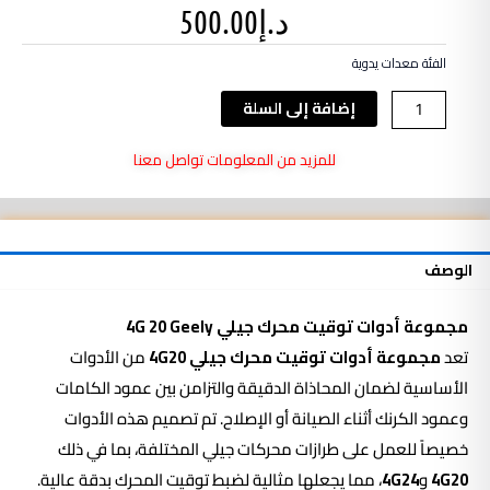
د.إ
500.00
الفئة
معدات يدوية
كمية
إضافة إلى السلة
مجموعة
أدوات
للمزيد من المعلومات تواصل معنا
توقيت
محرك
جيلي
4G
الوصف
20
Geely
مجموعة
أدوات
توقيت محرك جيلي 4G 20
Geely
تعد
مجموعة أدوات توقيت محرك جيلي 4G20
من الأدوات
الأساسية لضمان المحاذاة الدقيقة والتزامن بين عمود الكامات
وعمود الكرنك أثناء الصيانة أو الإصلاح. تم تصميم هذه الأدوات
خصيصاً للعمل على طرازات محركات جيلي المختلفة، بما في ذلك
4G20
و
4G24
، مما يجعلها مثالية لضبط توقيت المحرك بدقة عالية.