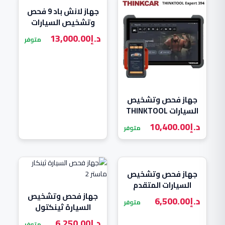
جهاز لانش باد 9 فحص
وتشخيص السيارات
الاحترافي Launch PAD
د.إ
13,000.00
متوفر
9
جهاز فحص وتشخيص
السيارات THINKTOOL
Expert 394
د.إ
10,400.00
متوفر
جهاز فحص وتشخيص
السيارات المتقدم
Autel MaxiSYS
جهاز فحص وتشخيص
د.إ
6,500.00
متوفر
MS908S3
السيارة ثينكتول
ماستر 2 Thinktool
د.إ
6,250.00
متوفر