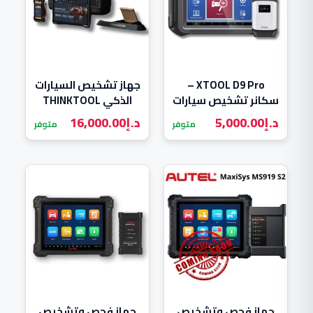
XTOOL D9 Pro –
جهاز تشخيص السيارات
سكانر تشخيص سيارات
الذكي THINKTOOL
بمستوى الوكيل
Expert 399
د.إ
5,000.00
د.إ
16,000.00
متوفر
متوفر
جهاز فحص وتشخيص
جهاز فحص وتشخيص