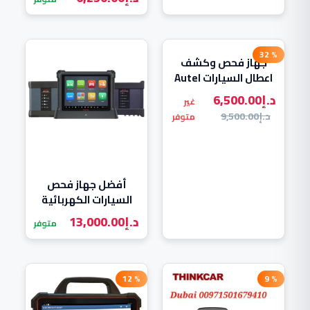
Master 2
% 32
جهاز فحص وكشف
اعطال السيارات Autel
MaxiSYS MS908S Pro
د.إ
6,500.00
غير
د.إ
9,500.00
متوفر
أفضل جهاز فحص
السيارات الكهربائية
MaxiSys Ultra EV
د.إ
13,000.00
متوفر
% 12
% 9