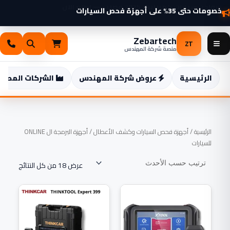
خطي
خصومات حتى 35% على أجهزة فحص السيارات
شواحن سيارات كهربائية 2025 وصلت — اطّلع الآن
لى
لمحتوى
Zebartech
ZT
منصة شركة المهندس
الرئيسية
عروض شركة المهندس
الشركات المصنع
تم
الرئيسية
/
أجهزة فحص السيارات وكشف الأعطال
/ أجهزة البرمجة ال ONLINE
الفرز
حسب
للسيارات
الأحدث
عرض ⁦18⁩ من كل النتائج