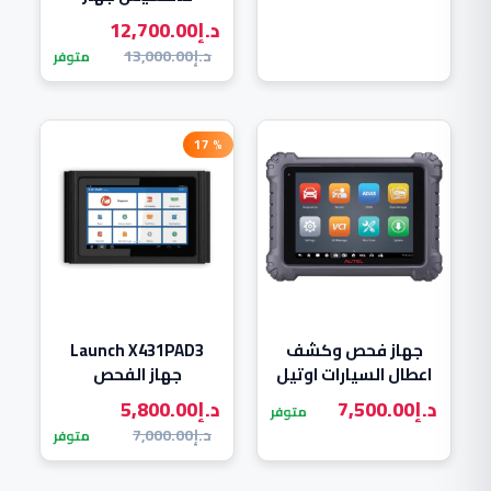
د.إ
12,700.00
د.إ
13,000.00
متوفر
% 17
جهاز فحص وكشف
Launch X431PAD3
اعطال السيارات اوتيل
جهاز الفحص
Autel MaxiSYS MS909
والتشخيص والبرمجه
د.إ
7,500.00
د.إ
5,800.00
متوفر
د.إ
7,000.00
متوفر