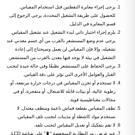
يرجى إجراء معايرة النقطتين قبل استخدام المقياس.
للحصول على طريقة التشغيل المحددة، يرجى الرجوع إلى
قسم المعايرة في الدليل.
يلزم إجراء اختبار ذاتي لبدء التشغيل عند تشغيل المقياس.
يرجى عدم وضع المستشعر بالقرب من أي جسم معدني عند
تشغيله، وإلا فإن المقياس لن يعمل وسيحتاج إلى إعادة
التشغيل في بيئة لا يوجد فيها معدن بالقرب من المستشعر.
يرجى الحفاظ على المستشعر نظيفًا وفي حالة جيدة لتجنب
الغبار والعوامل الأخرى التي تؤثر على دقة القياس.
لا تستخدم أو تخزن المقياس في درجات حرارة مرتفعة، أو
رطوبة عالية، أو بيئات قابلة للاشتعال، أو متفجرة، أو في
مجالات مغناطيسية قوية.
نظف المقياس بقطعة قماش ناعمة ومنظف معتدل. لا
تستخدم مواد كاشطة أو مذيبات لتجنب تلف المقياس.
لا تقم بتفكيك أو تعديل المقياس لتجنب تلفه.
عند عرض رمز البطارية المنخفضة “🔋” على شاشة LCD،