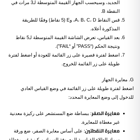
الجديد، وسيحسب الجهاز القيمة المتوسطة لـ3 مرات في
النقطة B.
قس النقاط A، B، C، D، وE (5 نقاط) وفقًا للطريقة
المذكورة أعلاه.
بعد القياس، تعرض الشاشة القيمة المتوسطة لـ5 نقاط
ونتيجة الحكم (“PASS” أو “FAIL”).
اضغط لفترة قصيرة على زر القائمة للعودة أو اضغط لفترة
طويلة على زر القائمة للخروج.
G. معايرة الجهاز
اضغط لفترة طويلة على زر القائمة في وضع القياس العادي
للدخول إلى وضع المعايرة المحدد:
معايرة الصفر
: ببساطة ضع المستشعر على ركيزة معدنية
غير مغطاة للمعايرة.
معايرة النقطتين
: على أساس معايرة الصفر، ضع ورقة
سمك الطلاء القياسية المعروفة السمك وركيزة غير مغطاة