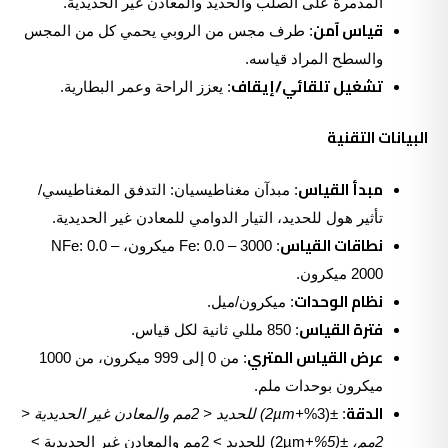
المدمرة على الصلب والحديد والمعادن غير الحديدية.
قياس آمن
: طرف مجس من الروبي يحمي كل من المجس
والسطح المراد قياسه.
تشغيل تلقائي/إيقاف
: يعزز الراحة وعمر البطارية.
البيانات التقنية
مبدأ القياس
: مبدآن مغناطيسيان: التدفق المغناطيسي/
تأثير هول للحديد، التيار الدوامي للمعادن غير الحديدية.
نطاقات القياس
: Fe: 0.0 – 3000 ميكرون، NFe: 0.0 –
2000 ميكرون.
نظام الوحدات
: ميكرون/ميل.
فترة القياس
: 850 مللي ثانية لكل قياس.
عرض القياس المتري
: من 0 إلى 999 ميكرون، من 1000
ميكرون بوحدات ملم.
الدقة
: ±(3%
+2µm) للحديد < 2مم والمعادن غير الحديدية <
2مم، ±(5%
+2µm) للحديد > 2مم والمعادن غير الحديدية >