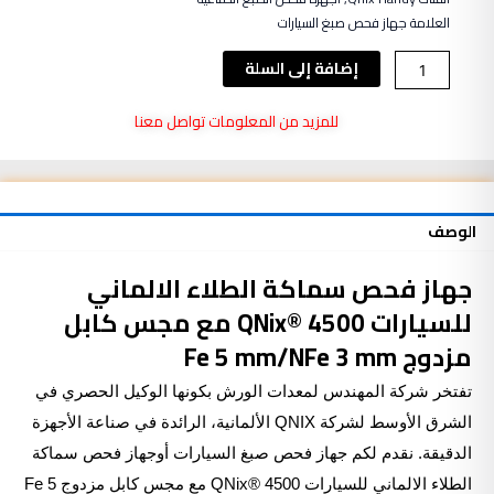
العلامة
جهاز فحص صبغ السيارات
كمية
إضافة إلى السلة
جهاز
فحص
للمزيد من المعلومات تواصل معنا
سماكة
الطلاء
الالماني
للسيارات
الوصف
QNix®
4500
جهاز فحص سماكة الطلاء الالماني
مع
مجس
للسيارات
QNix
® 4500 مع مجس كابل
كابل
مزدوج Fe 5 mm/NFe 3 mm
مزدوج
Fe
تفتخر شركة المهندس لمعدات الورش بكونها الوكيل الحصري في
5
mm/NFe
الشرق الأوسط لشركة QNIX الألمانية، الرائدة في صناعة الأجهزة
3
الدقيقة. نقدم لكم جهاز فحص صبغ السيارات أوجهاز فحص سماكة
mm
الطلاء الالماني للسيارات QNix® 4500 مع مجس كابل مزدوج Fe 5