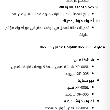
للتحكم عن بُعد.
دعم Bluetooth وWiFi:
يتيح التحديثات عبر الإنترنت بسهولة والتشغيل عن بُعد.
أضواء مؤشر ذكية:
تحديثات حالة العمل في الوقت الحقيقي عبر أضواء مؤشر
ملونة.
مقارنة: Dolphin XP-005L مقابل XP-005:
شاشة لمس:
XP-005L: شاشة لمس بسعة 5 بوصات قابلة للتعديل.
XP-005: لا يوجد.
درع حماية:
XP-005L: نعم.
XP-005: لا يوجد.
أضواء مؤشر ذكية:
XP-005L: نعم، بألوان متعددة.