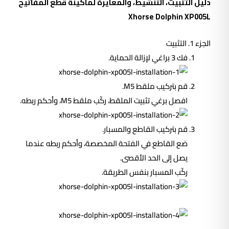
دليل التثبيت، التنشيط، والمعايرة لماكينة قطع المفاتيح
Xhorse Dolphin XP005L
الجزء 1. التثبيت
فك 3 براغي لإزالة الحماية.
قم بتركيب ملقط M5.
افصل برغي تثبيت الملقط، ركّب ملقط M5، وأحكم ربطه.
قم بتركيب القاطع والمسبار.
ضع القاطع في الفتحة المخصصة، وأحكم ربطه عندما
يصل إلى الحد الأقصى.
ركّب المسبار بنفس الطريقة.