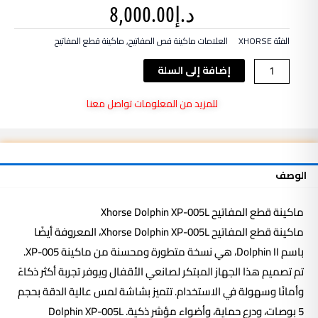
د.إ
8,000.00
الفئة
XHORSE
العلامات
ماكينة قص المفاتيح
,
ماكينة قطع المفاتيح
كمية
إضافة إلى السلة
ماكينة
قطع
للمزيد من المعلومات تواصل معنا
المفاتيح
Xhorse
Dolphin
XP-
الوصف
005L
ماكينة
قطع المفاتيح
Dolphin XP-005L
Xhorse
ماكينة قطع المفاتيح Xhorse Dolphin XP-005L، المعروفة أيضًا
باسم Dolphin II، هي نسخة متطورة ومحسنة من ماكينة XP-005.
تم تصميم هذا الجهاز المبتكر لصانعي الأقفال ويوفر تجربة أكثر ذكاءً
وأمانًا وسهولة في الاستخدام. تتميز بشاشة لمس عالية الدقة بحجم
5 بوصات، ودرع حماية، وأضواء مؤشر ذكية. Dolphin XP-005L