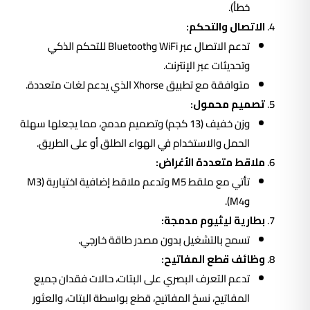
خطأ).
الاتصال والتحكم:
تدعم الاتصال عبر WiFi وBluetooth للتحكم الذكي
وتحديثات عبر الإنترنت.
متوافقة مع تطبيق Xhorse الذي يدعم لغات متعددة.
تصميم محمول:
وزن خفيف (13 كجم) وتصميم مدمج، مما يجعلها سهلة
الحمل والاستخدام في الهواء الطلق أو على الطريق.
ملاقط متعددة الأغراض:
تأتي مع ملقط M5 وتدعم ملاقط إضافية اختيارية (M3
وM4).
بطارية ليثيوم مدمجة:
تسمح بالتشغيل بدون مصدر طاقة خارجي.
وظائف قطع المفاتيح:
تدعم التعرف البصري على البتات، حالات فقدان جميع
المفاتيح، نسخ المفاتيح، قطع بواسطة البتات، والعثور