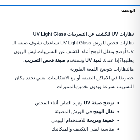
UV
الوصف
Light
Glass
نظارات UV للكشف عن التسريبات UV Light
Glass
نظارات فحص للورش UV Light Glass تساعدك تشوف صبغة الـ
UV أوضح وتقلل الوهج أثناء الكشف عن التسريبات.
ليش الزبون
يطلبها؟إذا عندك
لمبة UV
وتستخدم
صبغة فحص التسريب
،
هالنظارات بتوضح اللمعة الفلورية
خصوصًا في الأماكن الضيقة أو مع الانعكاسات. يعني تحدد مكان
التسريب بسرعة وبدون تخمين.
المميزات
توضح صبغة UV
وتزيد التباين أثناء الفحص
تقلل الوهج
في الورش المضيئة
خفيفة ومريحة
للاستخدام اليومي
مناسبة لفني التكييف والميكانيك