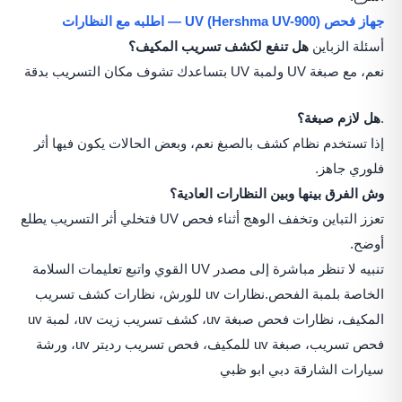
جهاز فحص UV (Hershma UV-900) — اطلبه مع النظارات
أسئلة الزباين
هل تنفع لكشف تسريب المكيف؟
نعم، مع صبغة UV ولمبة UV بتساعدك تشوف مكان التسريب بدقة
.
هل لازم صبغة؟
إذا تستخدم نظام كشف بالصبغ نعم، وبعض الحالات يكون فيها أثر
فلوري جاهز.
وش الفرق بينها وبين النظارات العادية؟
تعزز التباين وتخفف الوهج أثناء فحص UV فتخلي أثر التسريب يطلع
أوضح.
تنبيه لا تنظر مباشرة إلى مصدر UV القوي واتبع تعليمات السلامة
الخاصة بلمبة الفحص.
نظارات uv للورش، نظارات كشف تسريب
المكيف، نظارات فحص صبغة uv، كشف تسريب زيت uv، لمبة uv
فحص تسريب، صبغة uv للمكيف، فحص تسريب رديتر uv، ورشة
سيارات الشارقة دبي ابو ظبي