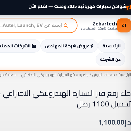
خطي
شواحن سيارات كهربائية 2025 وصلت — اطّلع الآن
لى
لمحتوى
Zebartech
ZT
منصة شركة المهندس
الرئيسية
عروض شركة المهندس
الشركات المصنع
عن الشركة
الرئيسية
/
معدات الورش
/ جك رفع قير السيارة الهيدروليكي الاحترافي – سعة تحميل 1100 ر
جك رفع قير السيارة الهيدروليكي الاحترافي
تحميل 1100 رطل
د.إ
1,100.00