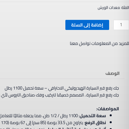
الفئة
معدات الورش
مية
إضافة إلى السلة
ك
فع
للمزيد من المعلومات تواصل معنا
ير
لسيارة
لهيدروليكي
لاحترافي
الوصف
عة
حميل
جك رفع قير السيارة
الهيدروليكي
الاحترافي – سعة تحميل
1100
رطل
110
جك رفع قير السيارة ، المصمم خصيصًا لتركيب وفك صناديق التروس لأي
طل
المواصفات:
سعة التحميل
: 1100 رطل / 1/2 طن، مما يجعله مثاليًا للتعامل مع مختلف صناديق التروس الخاصة بالسيارات والشاحنات الخفيفة.
نطاق الرفع
: يتراوح من 33.5 بوصة (85 سم) إلى 67 بوصة (170 سم)، مما يسمح بالوصول إلى أي ارتفاع مناسب لإجراء عمليات التركيب أو الصيانة.