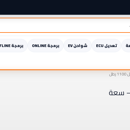
ة
تعديل ECU
شواحن EV
برمجة ONLINE
برمجة OFFLINE
طل
 – سعة