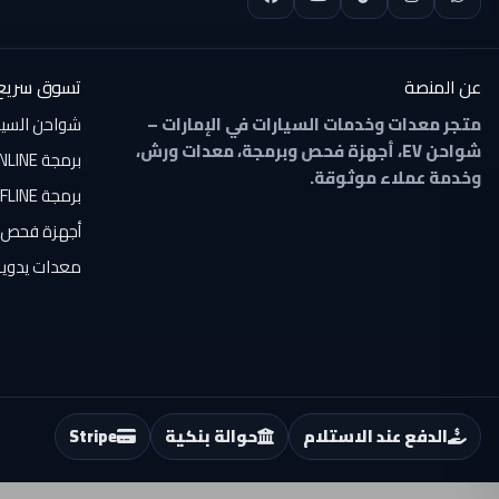
عن المنصة
تسوق سريع
متجر معدات وخدمات السيارات في الإمارات –
شواحن السيارات
شواحن EV، أجهزة فحص وبرمجة، معدات ورش،
برمجة ONLINE
وخدمة عملاء موثوقة.
برمجة OFFLINE
أجهزة فحص 
معدات يدوية
الدفع عند الاستلام
حوالة بنكية
Stripe