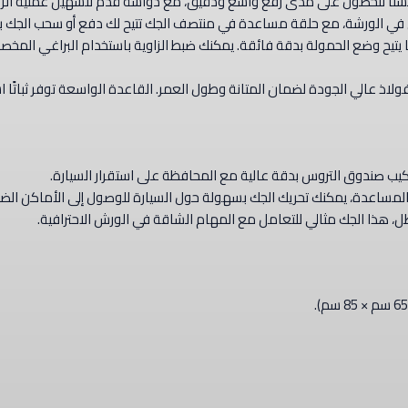
محسنًا للحصول على مدى رفع واسع ودقيق، مع دواسة قدم لتسهيل عملية الرف
قل في الورشة، مع حلقة مساعدة في منتصف الجك تتيح لك دفع أو سحب الجك 
 قابل للتعديل يميل حتى 30 درجة، مما يتيح وضع الحمولة بدقة فائقة. يمكنك ضبط الزاوية باستخدام البرا
اذ عالي الجودة لضمان المتانة وطول العمر. القاعدة الواسعة توفر ثباتًا استث
ركيب صندوق التروس بدقة عالية مع المحافظة على استقرار السيارة.
 المساعدة، يمكنك تحريك الجك بسهولة حول السيارة للوصول إلى الأماكن الض