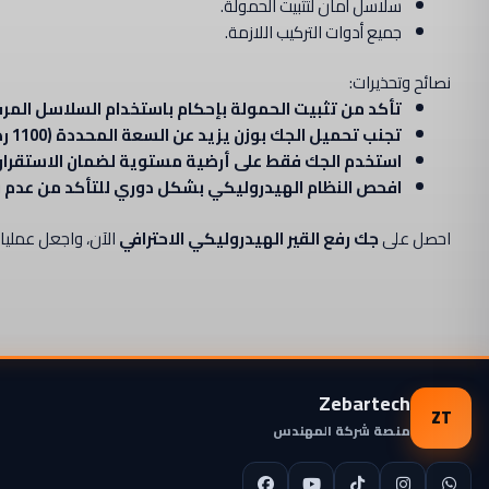
سلاسل أمان لتثبيت الحمولة.
جميع أدوات التركيب اللازمة.
نصائح وتحذيرات:
تأكد من تثبيت الحمولة بإحكام باستخدام السلاسل المرف
تجنب تحميل الجك بوزن يزيد عن السعة المحددة (1100 رطل) لتفادي الحوادث أو التلف.
استخدم الجك فقط على أرضية مستوية لضمان الاستقرار 
افحص النظام الهيدروليكي بشكل دوري للتأكد من عدم و
احصل على
جك رفع القير الهيدروليكي الاحترافي
الآن، واجعل عمليات
Zebartech
ZT
منصة شركة المهندس