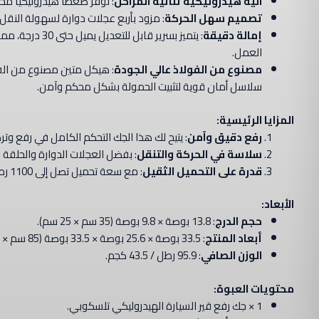
آلية هيدروليكية ثنائية المراحل
: توفر ضغطًا هيدروليكيًا 
تصميم سهل الحركة
: مزود بأربع عجلات دوارة لسهولة الن
إمالة دقيقة
: يتميز بسرير
العمل.
مصنوع من الفولاذ عالي الجودة
: هيكل متين مصنوع من الفول
سلاسل أمان قوية لتثبيت الحمولة بشكل محكم وآمن.
المزايا الرئيسية:
رفع دقيق وآمن
: يتيح لك هذا الجك التحكم الكامل في رفع وت
سلاسة في الحركة والتنقل
: بفضل العجلات الدوارة والحلقة
قدرة على التحميل الثقيل
: مع سعة تحميل تصل إلى 1100 رطل، هذا الجك مثالي للتعامل مع المهام الشاقة في الورش الاحترافية.
الأبعاد:
حجم الدرج
: 13.8 بوصة × 9.8 بوصة (35 سم × 25 سم).
أبعاد المنتج
: 33.5 بوصة × 25.6 بوصة × 33.5 بوصة (85 سم × 65 سم × 85 سم).
الوزن الصافي
: 95.9 رطل / 43.5 كجم.
محتويات العبوة:
1 × جك رفع قير السيارة الهيدروليكي تلسكوبي.