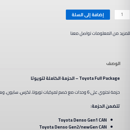
مية
إضافة إلى السلة
Toyot
Ful
للمزيد من المعلومات تواصل معنا
Packag
لحزمة
لكاملة
تويوتا
الوصف
Package
Toyota Full
–
الحزمة
الكاملة لتويوتا
حزمة تحتوي على 6 وحدات مع خصم لمركبات تويوتا، لكزس، سايون، وهينو.
تتضمن الحزمة:
Toyota Denso Gen1 CAN
Toyota Denso Gen2/newGen CAN