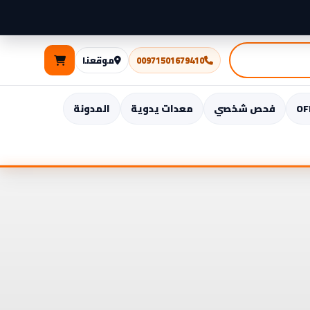
Package
-
الحزمة
00971501679410
موقعنا
الكاملة
لتويوتا
فحص شخصي
معدات يدوية
المدونة