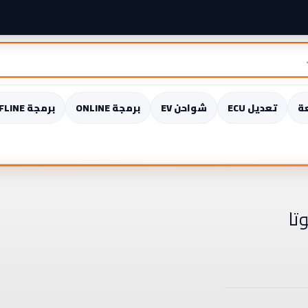
ة
تعديل ECU
شواحن EV
برمجة ONLINE
برمجة OFFLINE