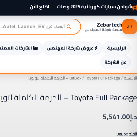
خطي
شواحن سيارات كهربائية 2025 وصلت — اطّلع الآن
لى
لمحتوى
Zebartech
ZT
منصة شركة المهندس
الرئيسية
عروض شركة المهندس
الشركات المصنع
عن الشركة
الرئيسية
/
/ Toyota Full Package – الحزمة الكاملة لتويوتا
BitBox
Toyota Full Package – الحزمة الكاملة لتويوتا
د.إ
5,541.00
الفئة
BitBox