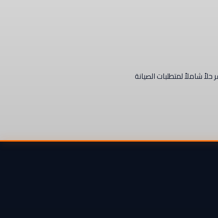
التحكم الإلكترونية (ECUs) لدعم عمليات القراءة والكتابة المتقدمة عبر CAN-bus وBENCH، مما يوفر حلاً شاملاً لمتطلبات الصيانة