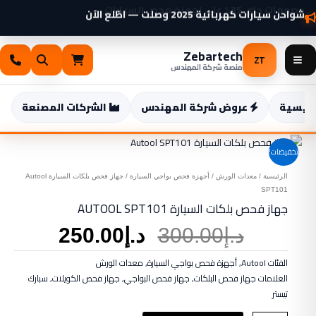
خطي
بلكات
شواحن سيارات كهربائية 2025 وصلت — اطّلع الآن
لى
السيارة
لمحتوى
Autool
Zebartech
SPT101
ZT
منصة شركة المهندس
رئيسية
عروض شركة المهندس
الشركات المصنعة
ت
تخفيضات!
الرئيسية
/
معدات الورش
/
أجهزة فحص بواجي السيارة
/ جهاز فحص بلكات السيارة Autool
SPT101
جهاز فحص بلكات السيارة AUTOOL SPT101
السعر
السعر
د.إ
300.00
د.إ
250.00
الأصلي
الحالي
هو:
هو:
الفئات
Autool
,
أجهزة فحص بواجي السيارة
,
معدات الورش
د.إ300.00.
د.إ250.00.
العلامات
جهاز فحص البلكات
,
جهاز فحص البواجي
,
جهاز فحص الكويلات
,
سبارك
تيستر