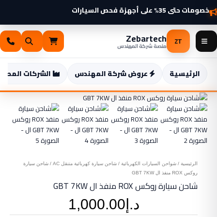
خطي
روكس
خصومات حتى 35% على أجهزة فحص السيارات
لى
ROX
لمحتوى
منفذ
Zebartech
ال
ZT
منصة شركة المهندس
GBT
7KW
الرئيسية
عروض شركة المهندس
الشركات المصنع
الرئيسية
/
شواحن السيارات الكهربائية
/
شاحن سيارة كهربائية متنقل AC
/ شاحن سيارة
روكس ROX منفذ ال GBT 7KW
شاحن سيارة روكس ROX منفذ ال GBT 7KW
د.إ
1,000.00