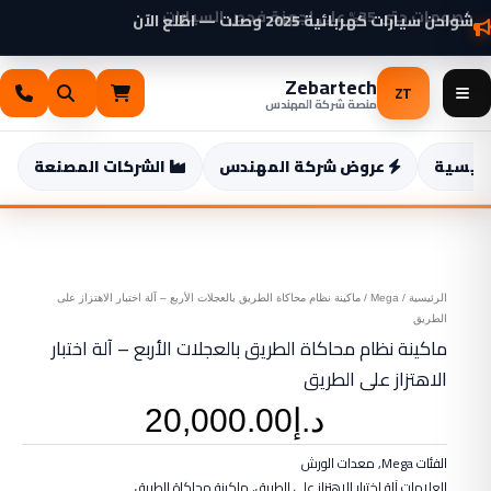
خطي
خصومات حتى 35% على أجهزة فحص السيارات
محاكاة
شواحن سيارات كهربائية 2025 وصلت — اطّلع الآن
لى
الطريق
لمحتوى
بالعجلات
Zebartech
الأربع
ZT
منصة شركة المهندس
-
آلة
اختبار
رئيسية
عروض شركة المهندس
الشركات المصنعة
ت
الاهتزاز
على
الطريق
الرئيسية
/
Mega
/ ماكينة نظام محاكاة الطريق بالعجلات الأربع – آلة اختبار الاهتزاز على
الطريق
ماكينة نظام محاكاة الطريق بالعجلات الأربع – آلة اختبار
الاهتزاز على الطريق
د.إ
20,000.00
الفئات
Mega
,
معدات الورش
العلامات
آلة اختبار الاهتزاز على الطريق
,
ماكينة محاكاة الطريق