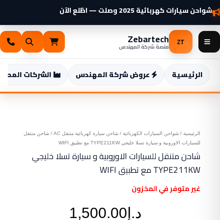
خطي
شواحن سيارات كهربائية 2025 وصلت — اطّلع الآن
لى
لمحتوى
Zebartech
ZT
منصة شركة المهندس
الرئيسية
عروض شركة المهندس
الشركات المصنع
الرئيسية
/
شواحن السيارات الكهربائية
/
شاحن سيارة كهربائية متنقل AC
/ شاحن متنقل
للسيارات الاوروبية و سيارة تسلا خليجي TYPE211KW مع تطبيق WIFI
شاحن متنقل للسيارات الاوروبية و سيارة تسلا خليجي
TYPE211KW مع تطبيق WIFI
غير متوفر في المخزون
د.إ
1,500.00