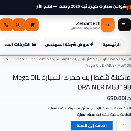
خطي
شواحن سيارات كهربائية 2025 وصلت — اطّلع الآن
لى
لمحتوى
Zebartech
ZT
منصة شركة المهندس
الرئيسية
عروض شركة المهندس
الشركات المصنع
مية
الرئيسية
/
معدات الورش
/
مكائن تبديل زيت ماكينة السيارة
/ ماكينة شفط زيت محرك السيارة
اكينة
Mega OIL DRAINER MG3198
فط
ماكينة شفط زيت محرك السيارة Mega OIL
يت
DRAINER MG3198
حرك
لسيارة
د.إ
650.00
Meg
OI
الفئات
Mega
,
معدات الورش
,
مكائن تبديل زيت ماكينة السيارة
DRAINE
العلامة
ماكينة شفط زيت محرك السيارة
MG319
إضافة إلى السلة