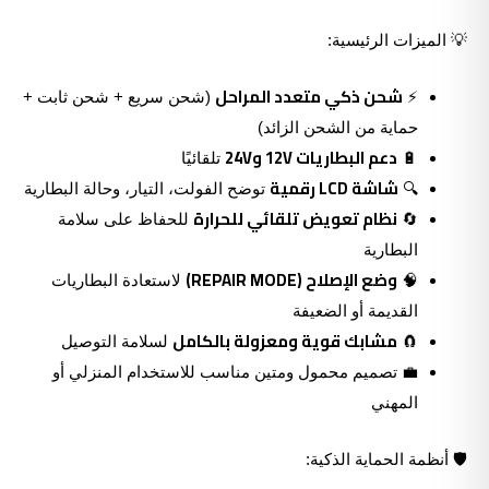
💡 الميزات الرئيسية:
شحن ذكي متعدد المراحل
⚡
(شحن سريع + شحن ثابت +
حماية من الشحن الزائد)
دعم البطاريات 12V و24V
🔋
تلقائيًا
شاشة LCD رقمية
🔍
توضح الفولت، التيار، وحالة البطارية
نظام تعويض تلقائي للحرارة
🔄
للحفاظ على سلامة
البطارية
وضع الإصلاح (REPAIR MODE)
🧠
لاستعادة البطاريات
القديمة أو الضعيفة
مشابك قوية ومعزولة بالكامل
🧲
لسلامة التوصيل
💼 تصميم محمول ومتين مناسب للاستخدام المنزلي أو
المهني
🛡️ أنظمة الحماية الذكية: