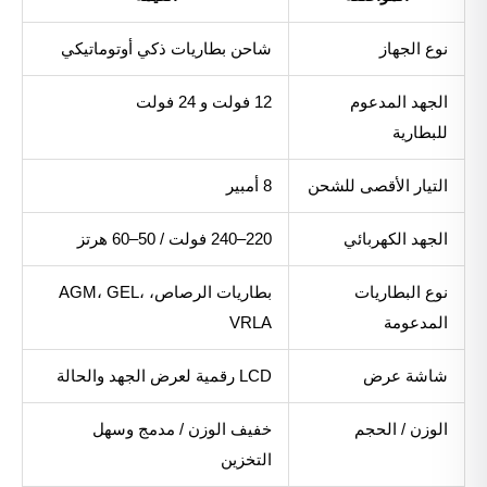
نوع الجهاز
شاحن بطاريات ذكي أوتوماتيكي
الجهد المدعوم
12 فولت و 24 فولت
للبطارية
التيار الأقصى للشحن
8 أمبير
الجهد الكهربائي
220–240 فولت / 50–60 هرتز
نوع البطاريات
بطاريات الرصاص، AGM، GEL،
المدعومة
VRLA
شاشة عرض
LCD رقمية لعرض الجهد والحالة
الوزن / الحجم
خفيف الوزن / مدمج وسهل
التخزين