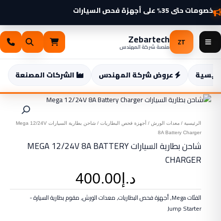
خطي
خصومات حتى 35% على أجهزة فحص السيارات
السيارات
شواحن سيارات كهربائية 2025 وصلت — اطّلع الآن
لى
Mega
لمحتوى
12/24V
Zebartech
8A
ZT
منصة شركة المهندس
Battery
Charger
رئيسية
عروض شركة المهندس
الشركات المصنعة
ت
الرئيسية
/
معدات الورش
/
أجهزة فحص البطاريات
/ شاحن بطارية السيارات Mega 12/24V
8A Battery Charger
شاحن بطارية السيارات MEGA 12/24V 8A BATTERY
CHARGER
د.إ
400.00
الفئات
Mega
,
أجهزة فحص البطاريات
,
معدات الورش
,
مقوم بطارية السيارة -
Jump Starter