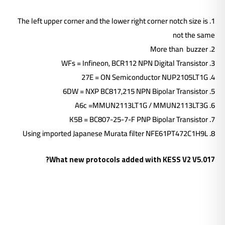
1. The left upper corner and the lower right corner notch size is
not the same
2. More than buzzer
3. WFs = Infineon, BCR112 NPN Digital Transistor
4. 27E = ON Semiconductor NUP2105LT1G
5. 6DW = NXP BC817,215 NPN Bipolar Transistor
6. A6c =MMUN2113LT1G / MMUN2113LT3G
7. K5B = BC807-25-7-F PNP Bipolar Transistor
8. Using imported Japanese Murata filter NFE61PT472C1H9L
What new protocols added with KESS V2 V5.017?