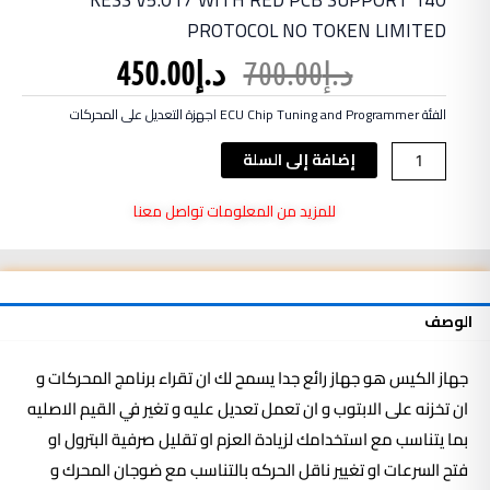
KESS V5.017 WITH RED PCB SUPPORT 140
PROTOCOL NO TOKEN LIMITED
السعر
السعر
د.إ
700.00
د.إ
450.00
الأصلي
الحالي
هو:
هو:
الفئة
ECU Chip Tuning and Programmer اجهزة التعديل على المحركات
د.إ700.00.
د.إ450.00.
كمية
إضافة إلى السلة
Kess
V5.017
للمزيد من المعلومات تواصل معنا
with
Red
PCB
Support
الوصف
140
Protocol
No
جهاز الكيس هو جهاز رائع جدا يسمح لك ان تقراء برنامج المحركات و
Token
ان تخزنه على الابتوب و ان تعمل تعديل عليه و تغير في القيم الاصليه
Limited
بما يتناسب مع استخدامك لزيادة العزم او تقليل صرفية البترول او
فتح السرعات او تغيير ناقل الحركه بالتناسب مع ضوجان المحرك و