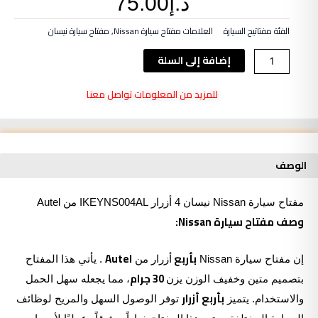
د.إ
75.00
الفئة
مفتاتيح السيارة
العلامات
مفتاح سيارة Nissan
,
مفتاح سيارة نيسان
كمية
إضافة إلى السلة
مفتاح
سيارة
للمزيد من المعلومات تواصل معنا
Nissan
نيسان
4
أزرار
الوصف
IKEYNS004AL
من
Autel
مفتاح سيارة Nissan نيسان 4 أزرار IKEYNS004AL من Autel
وصف مفتاح سيارة Nissan:
بأربع
Autel
إن
مفتاح
سيارة Nissan
أزرار من
. يأتي هذا المفتاح
30 جرام
بتصميم متين وخفيف الوزن يزن
، مما يجعله سهل الحمل
بأربع
أزرار
والاستخدام. يتميز
توفر الوصول السهل والمريح لوظائف