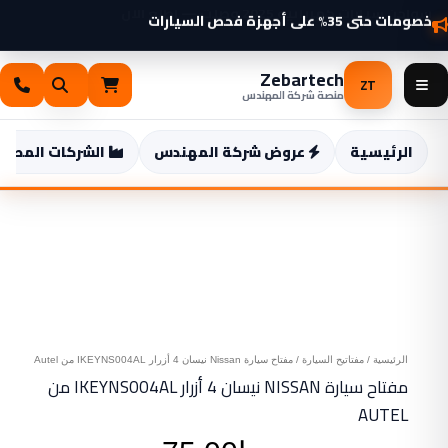
خطي
خصومات حتى 35% على أجهزة فحص السيارات
Nissan
شواحن سيارات كهربائية 2025 وصلت — اطّلع الآن
لى
نيسان
لمحتوى
4
Zebartech
أزرار
ZT
منصة شركة المهندس
IKEYNS004AL
من
Autel
الرئيسية
عروض شركة المهندس
الشركات المصنع
الرئيسية
/
مفتاتيح السيارة
/ مفتاح سيارة Nissan نيسان 4 أزرار IKEYNS004AL من Autel
مفتاح سيارة NISSAN نيسان 4 أزرار IKEYNS004AL من
AUTEL