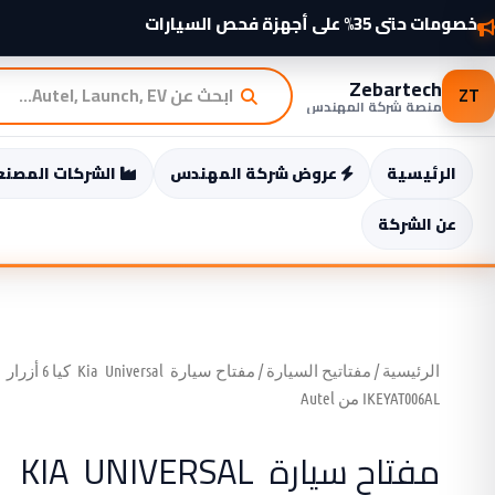
خطي
خصومات حتى 35% على أجهزة فحص السيارات
شواحن سيارات كهربائية 2025 وصلت — اطّلع الآن
لى
لمحتوى
Zebartech
ZT
منصة شركة المهندس
الرئيسية
عروض شركة المهندس
الشركات المصنع
عن الشركة
الرئيسية
/
مفتاتيح السيارة
/ مفتاح سيارة Kia Universal كيا 6 أزرار
IKEYAT006AL من Autel
مفتاح سيارة KIA UNIVERSAL