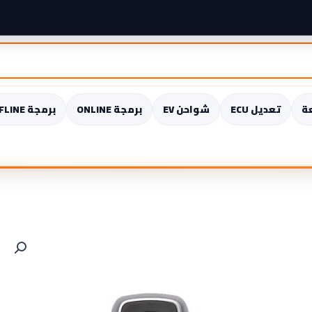
ة
تعديل ECU
شواحن EV
برمجة ONLINE
برمجة OFFLINE