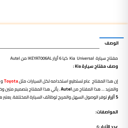
كيا
6
أزرار
IKEYAT006AL
من
Autel
الوصف
مفتاح سيارة Kia Universal كيا 6 أزرار IKEYAT006AL من Autel
وصف مفتاح سيارة Kia :
إن هذا
المفتاح
عام تستطيع استخدامه لكل السيارات مثل
Toyota
و
والمزيد … هذا المفتاح من
Autel
. يأتي هذا المفتاح بتصميم متين وخ
5
أزرار
توفر الوصول السهل والمريح لوظائف السيارة المختلفة. يعتبر هذا 
المواصفات:
عدد الأزرار
:6