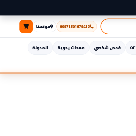
Kia
Universal
كيا
6
00971501679410
موقعنا
أزرار
IKEYAT006AL
من
فحص شخصي
معدات يدوية
المدونة
Autel