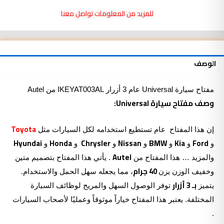
سيارة
للمزيد من المعلومات تواصل معنا
Universal
عام
3
أزرار
الوصف
IKEYAT003AL
من
Autel
مفتاح سيارة Universal عام 3 أزرار IKEYAT003AL من Autel
وصف مفتاح سيارة Universal:
Toyota
إن هذا
المفتاح
عام تستطيع استخدامه لكل السيارات مثل
Hyundai
Honda
Chrysler
Nissan
BMW
Kia
Ford
و
و
و
و
و
و
و
Autel
والمزيد … هذا المفتاح من
. يأتي هذا المفتاح بتصميم متين
40 جرام
وخفيف الوزن يزن
، مما يجعله سهل الحمل والاستخدام.
بـ 3
أزرار
يتميز
توفر الوصول السهل والمريح لوظائف السيارة
المختلفة. يعتبر هذا المفتاح خياراً موثوقاً وعمليًا لأصحاب السيارات
.