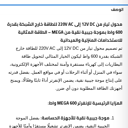
إلى
الوصف
220V
AC
بقدرة
محول تيار من 12V DC إلى
AC للطاقة خارج الشبكة بقدرة
220V
600
600
واط بموجة جيبية نقية من MEGA – الطاقة المثالية
واط
للاستخدامات المنزلية والميدانية
تم تصميم محول تيار من 12V DC إلى 220V AC للطاقة خارج
الشبكة بقدرة 600 واط ليكون الخيار المثالي لتحويل طاقة
البطاريات إلى كهرباء مستقرة وآمنة لمختلف الأجهزة الإلكترونية،
سواء في المنزل أو أثناء الرحلات أو في مواقع العمل. بفضل قدرته
على إنتاج موجة جيبية نقية، يضمن الإنفرتر أداءً ثابتًا وفعّالًا، ويمنح
أجهزتك الطاقة المطلوبة دون أي ضرر.
المزايا الرئيسية للإنفرتر MEGA 600 واط:
موجة جيبية نقية للأجهزة الحساسة:
بفضل الموجة
الجيبية النقية، يضمن الإنفرتر تشغيلًا مستقرًا وآمنًا للأجهزة