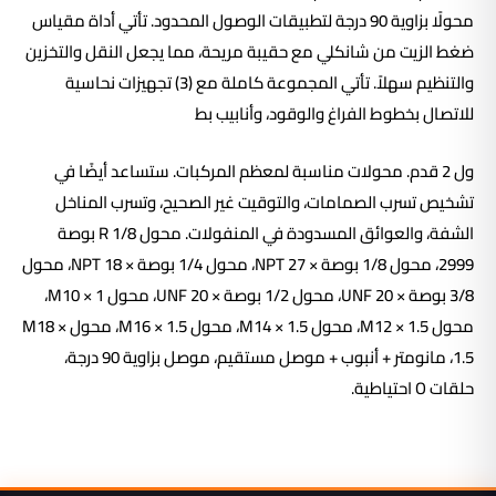
محولًا بزاوية 90 درجة لتطبيقات الوصول المحدود. تأتي أداة مقياس
ضغط الزيت من شانكلي مع حقيبة مريحة، مما يجعل النقل والتخزين
والتنظيم سهلاً. تأتي المجموعة كاملة مع (3) تجهيزات نحاسية
للاتصال بخطوط الفراغ والوقود، وأنابيب بط
ول 2 قدم. محولات مناسبة لمعظم المركبات. ستساعد أيضًا في
تشخيص تسرب الصمامات، والتوقيت غير الصحيح، وتسرب المناخل
الشفة، والعوائق المسدودة في المنفولات. محول R 1/8 بوصة
2999، محول 1/8 بوصة × 27 NPT، محول 1/4 بوصة × 18 NPT، محول
3/8 بوصة × 20 UNF، محول 1/2 بوصة × 20 UNF، محول M10 × 1،
محول M12 × 1.5، محول M14 × 1.5، محول M16 × 1.5، محول M18 ×
1.5، مانومتر + أنبوب + موصل مستقيم، موصل بزاوية 90 درجة،
حلقات O احتياطية.