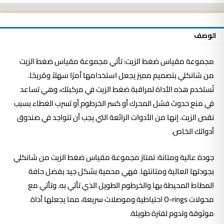
Mega
Shankly
وأداة
الوصف
اختبار
الضغط
مجموعة مقياس ضغط الزيت: تأتي مجموعة مقياس ضغط الزيت
من شانكلي بتصميم مميز يجعل استخدامها أمرًا سهلاً ومُريحًا.
تُستخدم هذه الأداة لمراقبة ضغط الزيت في مركبتك، وهي تساعد
في منع حدوث فشل المحرك أو كسر الخرطوم أو تسرب الغطاء بسبب
نقص الزيت. إنها من الأدوات الرائعة التي يجب أن تتواجد في صندوق
أدواتك الخاص.
جودة عالية ومتانة: تمتاز مجموعة مقياس ضغط الزيت من شانكلي
بجودتها العالية ومتانتها. فهي محمية بشكل جيد بفضل حافة
المطاط المحيطة بها والخرطوم الطويل الذي تأتي به. وتأتي مع
محولات O-rings احتياطية وموصلات سريعة، مما يجعلها أداة
موثوقة وتدوم لفترة طويلة.