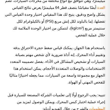
ميليمترًا، وهي تتوافق مع أنواع مختلفة من محركات السيارات. تضم
العدة
أيضًا مقياسًا بنصف قطر 64 ميليمترًا يعرض نتائج القياس
بشكل واضح ودقيق. يتيح لك هذا المقياس اختيار وحدة القياس التي
تفضلها، إما بالباوند لكل إنش مربع (PSI) أو بالكيلوغرام لكل
سنتيمتر مربع (kg/cm²)، لتتمكن من اختيار الوحدة الملائمة لك
خلال عملية الفحص.
باستخدام هذا الجهاز، يمكنك قياس ضغط حجرة الاحتراق بدقة
وتقييم أداء المحرك. إنه أداة ضرورية لأي شخص مهتم بصيانة
السيارات أو تشخيص المشاكل في الأداء. بفضل تصميمه المتعدد
الاستخدامات والوصلات المتعددة الأحجام، يمكن استخدام هذا
الجهاز مع مجموعة واسعة من السيارات، مما يجعله اختيارًا مثاليًا
للفحص المهني أو الهواة.
تنبيه: يجب الرجوع أولًا إلى تعلميات الشركة المصنعة للسيارة قبل
إجراء عملية اختبار كبس المحرك. ويمكن الوصول لمزيد من
المعلومات
والشرح من خلال الفيديو أدناه: