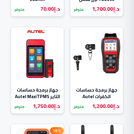
إطارات السيارة
د.إ
1,700.00
د.إ
70.00
متوفر
متوفر
جهاز برمجة حساسات
جهاز برمجة حساسات
الكفرات Autel
التاير Autel MaxiTPMS
ITS600
MaxiTPMS TS508
د.إ
1,200.00
د.إ
1,750.00
متوفر
متوفر
% 10