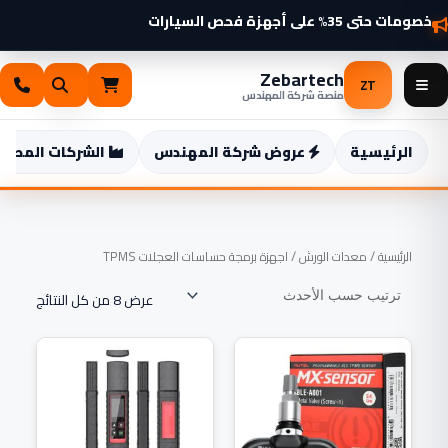
خطي
شواحن سيارات كهربائية 2025 وصلت — اطّلع الآن
خصومات حتى 35% على أجهزة فحص السيارات
لى
لمحتوى
Zebartech
ZT
منصة شركة المهندس
الرئيسية
عروض شركة المهندس
الشركات المصنع
تم
الرئيسية
/
معدات الورش
/ اجهزة برمجة حساسات العجلات TPMS
الفرز
حسب
الأحدث
عرض ⁦8⁩ من كل النتائج