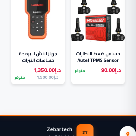
حساس ضغط الاطارات
جهاز لانش لـ برمجة
Autel TPMS Sensor
حساسات التيرات
CRT511
د.إ
90.00
د.إ
1,350.00
متوفر
د.إ
1,500.00
متوفر
Zebartech
ZT