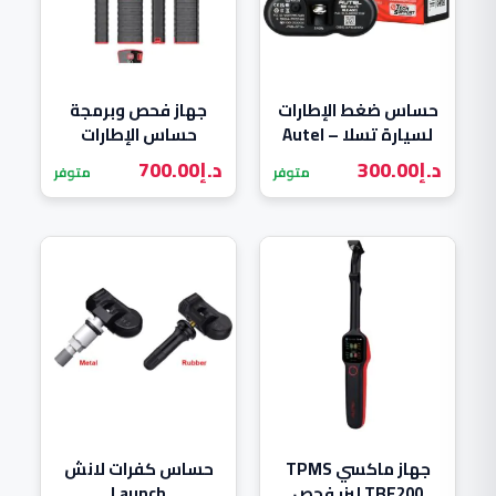
حساس ضغط الإطارات
جهاز فحص وبرمجة
لسيارة تسلا – Autel
حساس الإطارات
Launch X-431 TSGUN
BLE
د.إ
300.00
د.إ
700.00
متوفر
متوفر
TPMS WAND
جهاز ماكسي TPMS
حساس كفرات لانش
TBE200 ليزر فحص
Launch