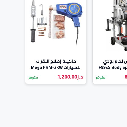
ش لحام بودي
ماكينة إصلاح النقرات
ارة F99ES Body Spot
للسيارات Mega PRM-2KW
Weld
6
د.إ
1,200.00
متوفر
متوفر