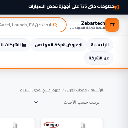
خطي
شواحن سيارات كهربائية 2025 وصلت — اطّلع الآن
خصومات حتى 35% على أجهزة فحص السيارات
لى
لمحتوى
Zebartech
ZT
منصة شركة المهندس
الرئيسية
عروض شركة المهندس
الشركات ال
عن الشركة
الرئيسية
/
معدات الورش
/ أجهزة إصلاح بودي السيارة