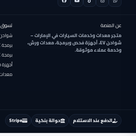
عن المنصة
تسوق 
متجر معدات وخدمات السيارات في الإمارات –
شواحن ال
شواحن EV، أجهزة فحص وبرمجة، معدات ورش،
برمجة ONLINE
وخدمة عملاء موثوقة.
برمجة OFFLINE
أجهزة 
معدات 
الدفع عند الاستلام
حوالة بنكية
Stripe