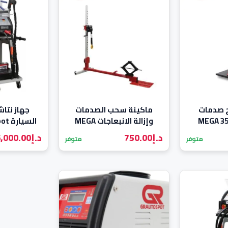
ح صدمات
ماكينة سحب الصدمات
جهاز نتا
وإزالة الانبعاجات MEGA
السي
er
د.إ
750.00
د.إ
,000.00
متوفر
متوفر