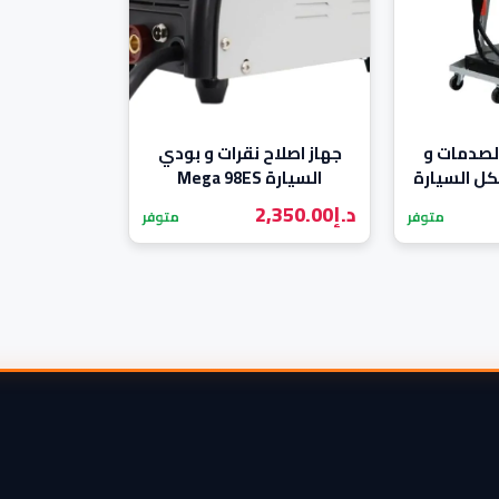
لصدمات و
جهاز اصلاح نقرات و بودي
كل السيارة
السيارة Mega 98ES
ME
د.إ
2,350.00
متوفر
متوفر