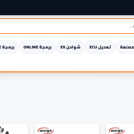
مصنعة
تعديل ECU
شواحن EV
برمجة ONLINE
برمجة OFFLINE