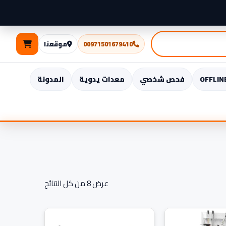
00971501679410
موقعنا
فحص شخصي
معدات يدوية
المدونة
تم
الفرز
حسب
الأحدث
عرض ⁦8⁩ من كل النتائج