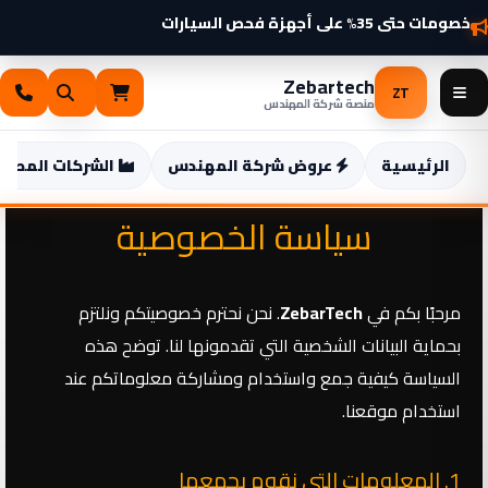
خطي
شواحن سيارات كهربائية 2025 وصلت — اطّلع الآن
خصومات حتى 35% على أجهزة فحص السيارات
لى
لمحتوى
Zebartech
ZT
منصة شركة المهندس
الرئيسية
عروض شركة المهندس
الشركات المصنع
سياسة الخصوصية
مرحبًا بكم في
ZebarTech
. نحن نحترم خصوصيتكم ونلتزم
بحماية البيانات الشخصية التي تقدمونها لنا. توضح هذه
السياسة كيفية جمع واستخدام ومشاركة معلوماتكم عند
استخدام موقعنا.
1. المعلومات التي نقوم بجمعها