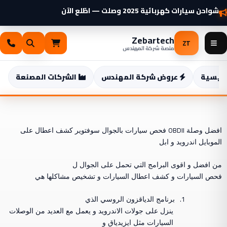
خطي
شواحن سيارات كهربائية 2025 وصلت — اطّلع الآن
لى
لمحتوى
Zebartech
ZT
منصة شركة المهندس
رئيسية
عروض شركة المهندس
الشركات المصنعة
ت
OBDII
افضل وصلة
فحص سيارات بالجوال سوفتوير كشف اعطال على
الموبايل اندرويد و ابل
من افضل و اقوى البرامج التي تحمل على الجوال ل
فحص السيارات و كشف اعطال السيارات و تشخيص مشاكلها هي
1.
برنامج الدياقزون الروسي الذي
ينزل على جولات الاندرويد و يعمل مع العديد من الوصلات
السيارات مثل ايزيدياق و