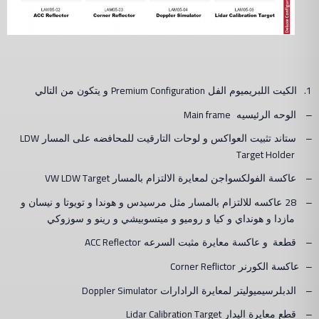
Premium Configuration
1.
الكيت اللبريميوم الفل
و يتكون من التالي
Main frame
–
الوحه الرئيسيه
LDW
–
ستاند تثبيت العواكس و لوحات التارقيت للمحافضه على المسار
Target Holder
VW LDW Target
–
عاكسة الفولكسواجن لمعايرة الالتزام بالمسار
28
–
عاكسه للالتزام بالمسار مثل مرسيدس و هوندا و تويوتا و نيسان و
مازدا و هونداي و كيا و روميو و ميتسوبيشي و رينو و سوزوكي
ACC Reflector
–
قطعة
و عاكسة معايرة مثبت السرعه
Corner Reflictor
–
عاكسة الكورنر
Doppler Simulator
–
الدبلرسيميوليتر لمعايرة الرادارات
Lidar Calibration Target
–
قطع معايرة اليدار