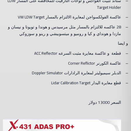
LDW
–
ستاند تثبيت العواكس و لوحات التارقيت للمحافضه على المسار
Target Holder
VW LDW Target
–
عاكسة الفولكسواجن لمعايرة الالتزام بالمسار
28
–
عاكسه للالتزام بالمسار مثل مرسيدس و هوندا و تويوتا و نيسان و
مازدا و هونداي و كيا و روميو و ميتسوبيشي و رينو و سوزوكي
و ايضا
ACC Reflector
–
قطعة
و عاكسة معايرة مثبت السرعه
Corner Reflictor
–
عاكسة الكورنر
Doppler Simulator
–
الدبلر سيميوليتر لمعايرة الرادارات
Lidar Calibration Target
–
قطع معايرة اليدار
13000
السعر
دولار