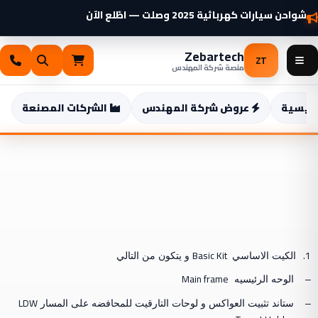
خطي
شواحن سيارات كهربائية 2025 وصلت — اطّلع الآن
لى
لمحتوى
Zebartech
ZT
منصة شركة المهندس
رئيسية
عروض شركة المهندس
الشركات المصنعة
ت
Basic Kit
1.
الكيت الاساسي
و يتكون من التالي
Main frame
–
الوحه الرئيسيه
LDW
–
ستاند تثبيت العواكس و لوحات التارقيت للمحافضه على المسار