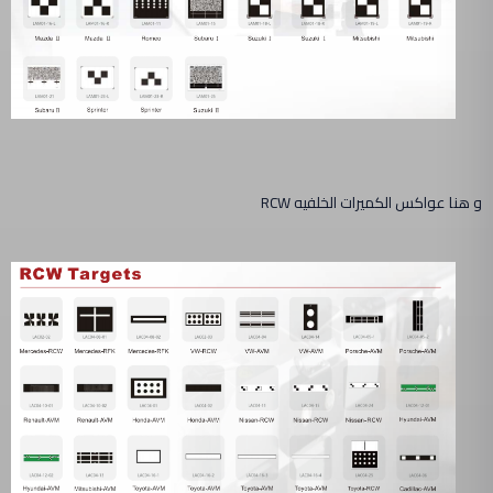
و هنا عواكس الكميرات الخلفيه RCW