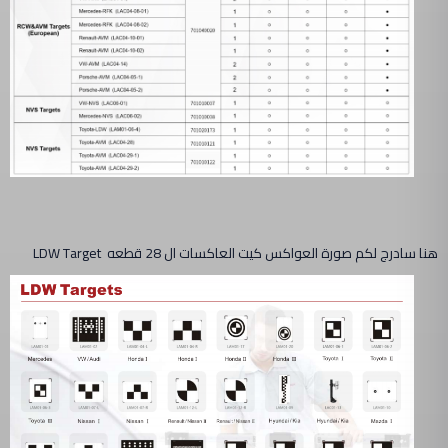
هنا سادرج لكم صورة العواكس كيت العاكسات ال 28 قطعه LDW Target