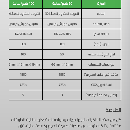
الميزة
50 كجم/ساعة
100 كجم/ساعة
المادة
الفولاذ المقاوم للصدأ 304
الفولاذ المقاوم للصدأ 304
ال
مصدر الطاقة
مقبس كهربائي قياسي
مقبس كهربائي قياسي
الأبعاد (سم)
105×48×102
140×60×142
الوزن (كجم)
180
380
إنتاج الثلج (كجم/ساعة)
50
100
مواصفات الجسيمات
Φ3mm، Φ16mm
Φ3mm، Φ16mm، Φ19mm
m
كثافة الثلج الجاف (كجم/م³)
1550
1550
نسبة تحويل CO2
≥42%
≥42%
إجمالي الطاقة (كيلوواط)
3
5
الخلاصة
كل من هذه الماكينات لديها ميزات ومواصفات تجعلها مثالية لتطبيقات
مختلفة. إذا كنت تبحث عن ماكينة صغيرة الحجم بكفاءة عالية، فإن